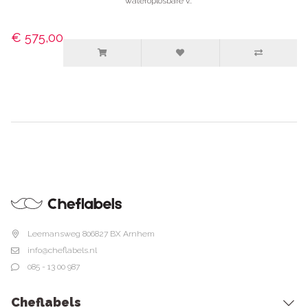
wateroplosbare v..
€ 575,00
Leemansweg 80
6827 BX Arnhem
info@cheflabels.nl
085 - 13 00 987
Cheflabels