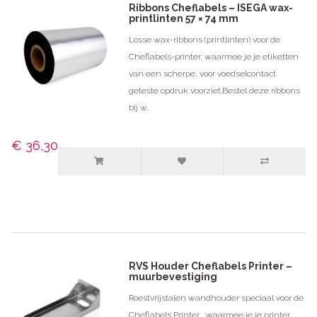
Ribbons Cheflabels – ISEGA wax-
printlinten 57 × 74 mm
Losse wax-ribbons (printlinten) voor de
Cheflabels-printer, waarmee je je etiketten
van een scherpe, voor voedselcontact
geteste opdruk voorziet.Bestel deze ribbons
bij w..
€ 36,30
RVS Houder Cheflabels Printer –
muurbevestiging
Roestvrijstalen wandhouder speciaal voor de
Cheflabels Printer , waarmee je je printer