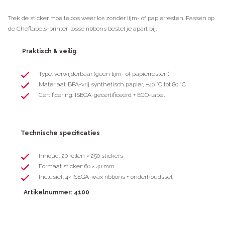
Trek de sticker moeiteloos weer los zonder lijm- of papierresten. Passen op
de
Cheflabels-printer
; losse
ribbons
bestel je apart bij.
Praktisch & veilig
Type: verwijderbaar (geen lijm- of papierresten)
Materiaal: BPA-vrij synthetisch papier, −40 °C tot 80 °C
Certificering: ISEGA-gecertificeerd + ECO-label
Technische specificaties
Inhoud: 20 rollen × 250 stickers
Formaat sticker: 60 × 40 mm
Inclusief: 4× ISEGA-wax ribbons + onderhoudsset
Artikelnummer: 4100