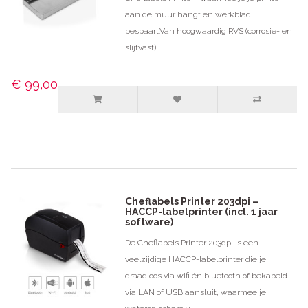
aan de muur hangt en werkblad
bespaart.Van hoogwaardig RVS (corrosie- en
slijtvast)..
€ 99,00
Cheflabels Printer 203dpi –
HACCP-labelprinter (incl. 1 jaar
software)
De Cheflabels Printer 203dpi is een
veelzijdige HACCP-labelprinter die je
draadloos via wifi én bluetooth óf bekabeld
via LAN of USB aansluit, waarmee je