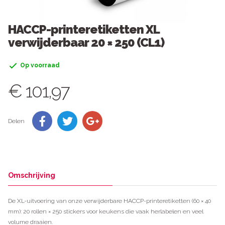
HACCP-printeretiketten XL
verwijderbaar 20 × 250 (CL1)
Op voorraad
€ 101,97
Delen
Omschrijving
De XL-uitvoering van onze verwijderbare HACCP-printeretiketten (60 × 40
mm): 20 rollen × 250 stickers voor keukens die vaak herlabelen en veel
volume draaien.