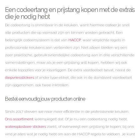
Een codeertang en prijstang kopen met de extra’s
die je nodig hebt
De codeertang is onmisbaar in de keuken, want hiermee codeer je snel
alle producten die op voorraad zijn en binnen worden gebracht. Een
belangrijk codeersysteem is dat van
HACCP
, waar verplichte regels in
professionele keukens aan verbonden zijn. Niet alleen bieden wij een
zeer praktische, gebruiksvriendelijke codeertang aan in drie verschillende
samenstellingen, maar als je een prijstang wilt kopen, hebben wij ook
enkele topopties voor je klaarliggen. De extra voordeelset bevat, naast de
diepvriesstickers
of ander type etiket, die ook in de standaard voordeelset
zijn opgenomen, ook twee inktrollen.
Bestel eenvoudig jouw producten online
Sinds 2017 streven we naar meer efficiëntie in de professionele keuken.
Ons assortiment
weerspiegelt dat. Of je nu een codeertang nodig hebt,
wateroplosbare stickers
zoekt, of overweegt een prijstang te kopen; bij ons
vind je alles wat je nodig hebt om aan de HACCP regels te voldoen. Je kunt