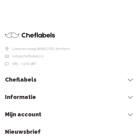
Leemansweg 80
6827 BX Arnhem
info@cheflabels.nl
085 - 13 00 987
Cheflabels
Informatie
Mijn account
Nieuwsbrief