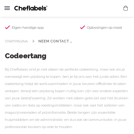
Eigen handige app
Oplossingen op maat
STARTPAGINA
NEEM CONTACT OP
Codeertang
Bij Cheflabels vind je niet alleen de perfecte codeertang, maar ook als je
overweegt een prijstang te kopen, ben je bij ons aan het juiste adres. Een
codeertang helpt de werkzaamheden in jouw keuken efficiënter te laten
verlopen, terwijl een prijstang kopen nuttig kan zijn voor andere aspecten
van jouw bedrijfsvoering. Ze worden niet alleen gebruikt voor het drukken
van codes en data op voedingsmiddelen, maar ook voor het sorteren van
magazijnvoorraden of prijsinformatie. Beide tangen zijn essentiële
hulpmiddelen om de administratie, en dus ook de communicatie, in jouw
professionele keuken op orde te houden.