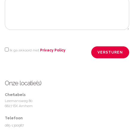
Ik ga akkoord met
Privacy Policy
Onze locatie(s)
Cheflabels
Leemansweg 80
6827 BX Arnhem
Telefoon
085-1300987