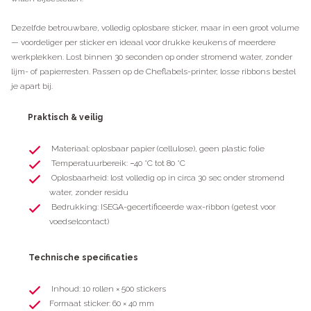
Dezelfde betrouwbare, volledig oplosbare sticker, maar in een groot volume
— voordeliger per sticker en ideaal voor drukke keukens of meerdere
werkplekken. Lost binnen 30 seconden op onder stromend water, zonder
lijm- of papierresten. Passen op de
Cheflabels-printer
; losse
ribbons
bestel
je apart bij.
Praktisch & veilig
Materiaal: oplosbaar papier (cellulose), geen plastic folie
Temperatuurbereik: −40 °C tot 80 °C
Oplosbaarheid: lost volledig op in circa 30 sec onder stromend
water, zonder residu
Bedrukking: ISEGA-gecertificeerde wax-ribbon (getest voor
voedselcontact)
Technische specificaties
Inhoud: 10 rollen × 500 stickers
Formaat sticker: 60 × 40 mm