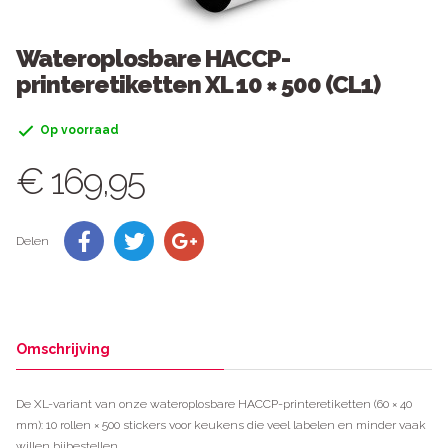
Wateroplosbare HACCP-
printeretiketten XL 10 × 500 (CL1)
Op voorraad
€ 169,95
Delen
Omschrijving
De XL-variant van onze wateroplosbare HACCP-printeretiketten (60 × 40
mm): 10 rollen × 500 stickers voor keukens die veel labelen en minder vaak
willen bijbestellen.