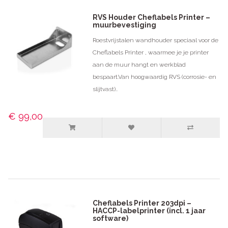
RVS Houder Cheflabels Printer –
muurbevestiging
Roestvrijstalen wandhouder speciaal voor de
Cheflabels Printer , waarmee je je printer
aan de muur hangt en werkblad
bespaart.Van hoogwaardig RVS (corrosie- en
slijtvast)..
€ 99,00
Cheflabels Printer 203dpi –
HACCP-labelprinter (incl. 1 jaar
software)