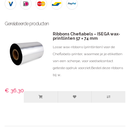
Gerelateerde producten
Ribbons Cheflabels – ISEGA wax-
printlinten 57 × 74 mm
Losse wax-ribbons (printlinten) voor de
Cheflabels-printer, waarmee je je etiketten
van een scherpe, voor voedselcontact
geteste opdruk voorziet.Bestel deze ribbons
bij w..
€ 36,30