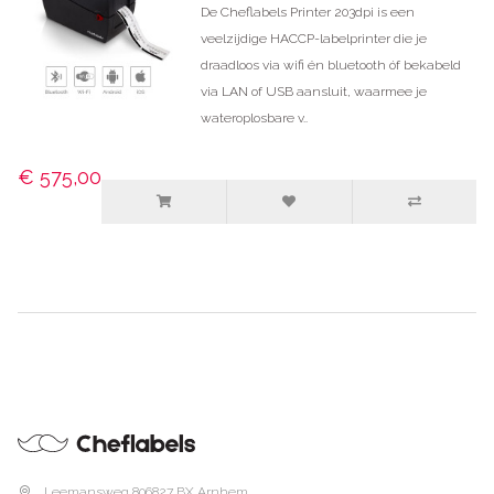
De Cheflabels Printer 203dpi is een
veelzijdige HACCP-labelprinter die je
draadloos via wifi én bluetooth óf bekabeld
via LAN of USB aansluit, waarmee je
wateroplosbare v..
€ 575,00
Leemansweg 80
6827 BX Arnhem