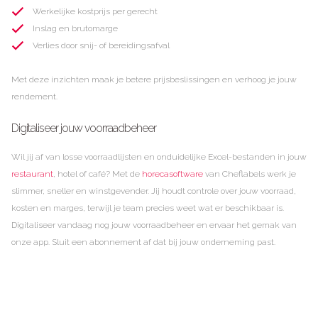
Werkelijke kostprijs per gerecht
Inslag en brutomarge
Verlies door snij- of bereidingsafval
Met deze inzichten maak je betere prijsbeslissingen en verhoog je jouw
rendement.
Digitaliseer jouw voorraadbeheer
Wil jij af van losse voorraadlijsten en onduidelijke Excel-bestanden in jouw
restaurant
, hotel of café? Met de
horecasoftware
van Cheflabels werk je
slimmer, sneller en winstgevender. Jij houdt controle over jouw voorraad,
kosten en marges, terwijl je team precies weet wat er beschikbaar is.
Digitaliseer vandaag nog jouw voorraadbeheer en ervaar het gemak van
onze app. Sluit een abonnement af dat bij jouw onderneming past.