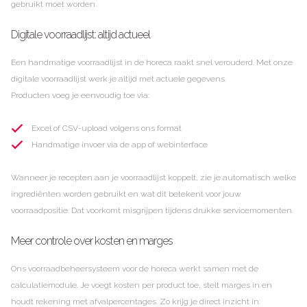
gebruikt moet worden.
Digitale voorraadlijst: altijd actueel
Een handmatige voorraadlijst in de horeca raakt snel verouderd. Met onze
digitale voorraadlijst werk je altijd met actuele gegevens.
Producten voeg je eenvoudig toe via:
Excel of CSV-upload volgens ons format
Handmatige invoer via de app of webinterface
Wanneer je recepten aan je voorraadlijst koppelt, zie je automatisch welke
ingrediënten worden gebruikt en wat dit betekent voor jouw
voorraadpositie. Dat voorkomt misgrijpen tijdens drukke servicemomenten.
Meer controle over kosten en marges
Ons voorraadbeheersysteem voor de horeca werkt samen met de
calculatiemodule. Je voegt kosten per product toe, stelt marges in en
houdt rekening met afvalpercentages. Zo krijg je direct inzicht in: