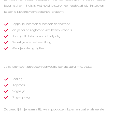
tellen wat er in huis is. Het helpt je sturen op houdbaarheid, inkoop en
kostprijs. Met ons voorraadbeheersysteem:
Koppel je recepten direct aan de voorraad
Zie je per opslaglocatie wat beschikbaar is
Houd je THT-data overzichtelijk bij
Beperk je voedselverspilling
Werk je volledig digitaal
Je categoriseert producten eenvoudig per opslagruimte, zoals:
Koeling
Diepvries
Magazijn
Droge opslag
Zo weet jij én je team altijd waar producten liggen en wat er als eerste