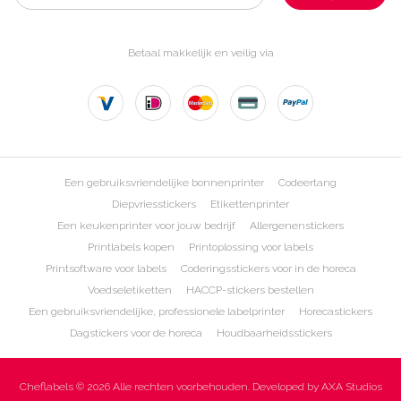
Betaal makkelijk en veilig via
Een gebruiksvriendelijke bonnenprinter
Codeertang
Diepvriesstickers
Etikettenprinter
Een keukenprinter voor jouw bedrijf
Allergenenstickers
Printlabels kopen
Printoplossing voor labels
Printsoftware voor labels
Coderingsstickers voor in de horeca
Voedseletiketten
HACCP-stickers bestellen
Een gebruiksvriendelijke, professionele labelprinter
Horecastickers
Dagstickers voor de horeca
Houdbaarheidsstickers
Cheflabels © 2026 Alle rechten voorbehouden. Developed by AXA Studios