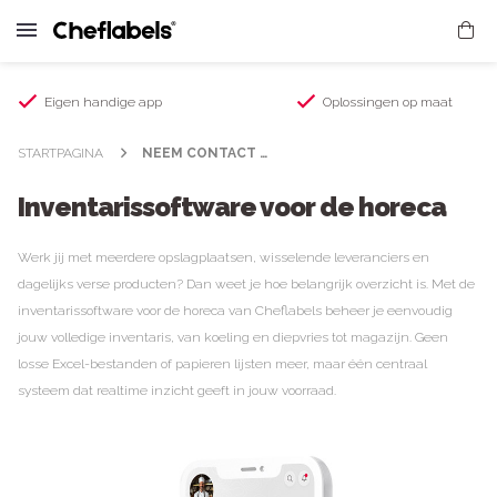
Eigen handige app
Oplossingen op maat
STARTPAGINA
NEEM CONTACT OP
Inventarissoftware voor de horeca
Werk jij met meerdere opslagplaatsen, wisselende leveranciers en
dagelijks verse producten? Dan weet je hoe belangrijk overzicht is. Met de
inventarissoftware voor de horeca van Cheflabels beheer je eenvoudig
jouw volledige inventaris, van koeling en diepvries tot magazijn. Geen
losse Excel-bestanden of papieren lijsten meer, maar één centraal
systeem dat realtime inzicht geeft in jouw voorraad.