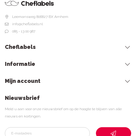
Leemansweg 80
6827 BX Arnhem
info@cheflabels.nl
085 - 13 00 987
Cheflabels
Informatie
Mijn account
Nieuwsbrief
Meld u aan voor onze nieuwsbrief om op de hoogte te blijven van alle
nieuws en kortingen.