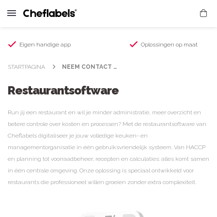
Eigen handige app
Oplossingen op maat
STARTPAGINA
NEEM CONTACT OP
Restaurantsoftware
Run jij een restaurant en wil je minder administratie, meer overzicht en
betere controle over kosten en processen? Met de restaurantsoftware van
Cheflabels digitaliseer je jouw volledige keuken- en
managementorganisatie in één gebruiksvriendelijk systeem. Van HACCP
en planning tot voorraadbeheer, recepten en calculaties: alles komt samen
in één centrale omgeving. Onze oplossing is speciaal ontwikkeld voor
restaurants die professioneel willen groeien zonder extra complexiteit.