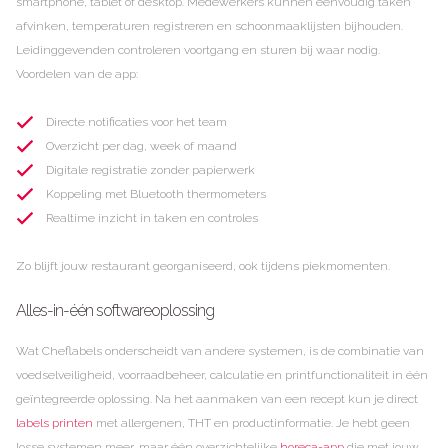
smartphone, tablet of desktop. Medewerkers kunnen eenvoudig taken
afvinken, temperaturen registreren en schoonmaaklijsten bijhouden.
Leidinggevenden controleren voortgang en sturen bij waar nodig.
Voordelen van de app:
Directe notificaties voor het team
Overzicht per dag, week of maand
Digitale registratie zonder papierwerk
Koppeling met Bluetooth thermometers
Realtime inzicht in taken en controles
Zo blijft jouw restaurant georganiseerd, ook tijdens piekmomenten.
Alles-in-één softwareoplossing
Wat Cheflabels onderscheidt van andere systemen, is de combinatie van
voedselveiligheid, voorraadbeheer, calculatie en printfunctionaliteit in één
geïntegreerde oplossing. Na het aanmaken van een recept kun je direct
labels printen
met allergenen, THT en productinformatie. Je hebt geen
losse systemen meer, maar één overzichtelijke
horeca-app
die met jouw