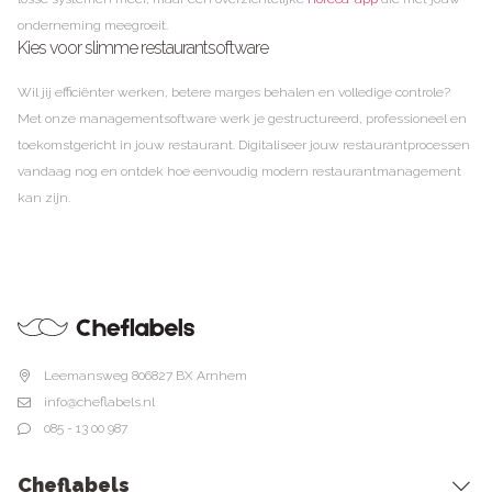
onderneming meegroeit.
Kies voor slimme restaurantsoftware
Wil jij efficiënter werken, betere marges behalen en volledige controle?
Met onze managementsoftware werk je gestructureerd, professioneel en
toekomstgericht in jouw restaurant. Digitaliseer jouw restaurantprocessen
vandaag nog en ontdek hoe eenvoudig modern restaurantmanagement
kan zijn.
Leemansweg 80
6827 BX Arnhem
info@cheflabels.nl
085 - 13 00 987
Cheflabels