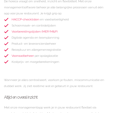
De horeca vraagt om snelheid, inzicht en flexibiliteit. Met onze
managementsoftware beheer je alle belangrijke processen vanuit één
app voor jouw restaurant. Je krijgt grip op:
HACCP-checklisten
en voedselveiligheid
Schoonmaak- en controlelijsten
Voorbereidingslijsten (MEP/M&P)
Digitale agenda en teamplanning
Product- en leveranciersbeheer
Receptuur en allergenenregistratie
Voorraadbeheer
per opslaglocatie
Kostprijs- en margeberekeningen
Wanneer je alles centraliseert, voorkom je fouten, miscommunicatie en
dubbel werk. Jij ziet realtime wat er gebeurt in jouw restaurant.
Altijd en overal inzicht
Met onze managementapp werk je in jouw restaurant flexibel via